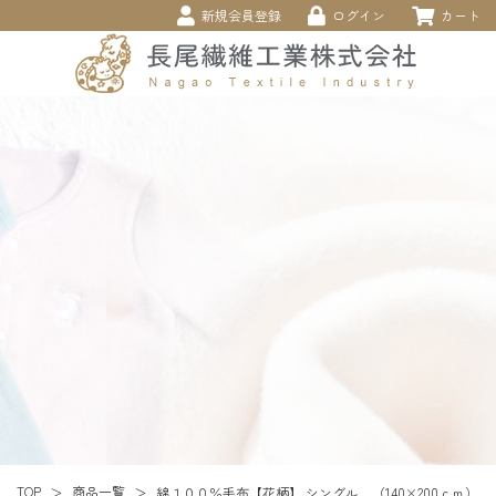
新規会員登録
ログイン
カート
商品一覧
TOP
綿１００％毛布【花柄】 シングル （140×200ｃｍ）
＞
＞