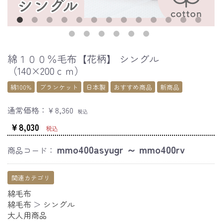
綿１００％毛布【花柄】 シングル
（140×200ｃｍ）
綿100%
ブランケット
日本製
おすすめ商品
新商品
通常価格：
￥8,360
税込
￥8,030
税込
mmo400asyugr ～ mmo400rv
商品コード：
関連カテゴリ
綿毛布
綿毛布
＞
シングル
大人用商品