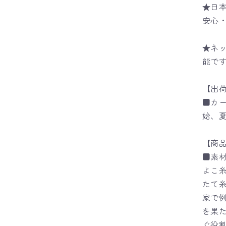
★日
安心
★ネ
能で
【出
■カ
始、
【商
■素
よこ糸
たて
家で
を果
ぐ役