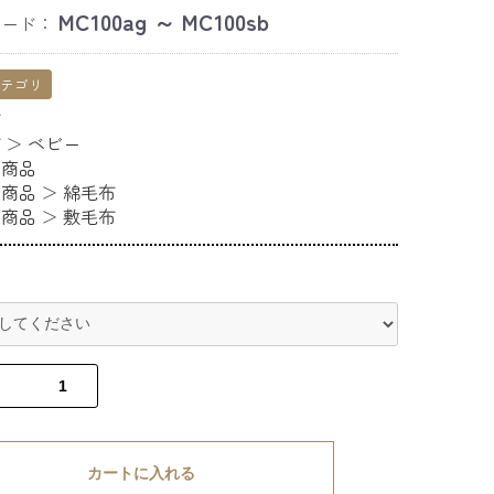
MC100ag ～ MC100sb
コード：
カテゴリ
布
布
＞
ベビー
ー商品
ー商品
＞
綿毛布
ー商品
＞
敷毛布
カートに入れる