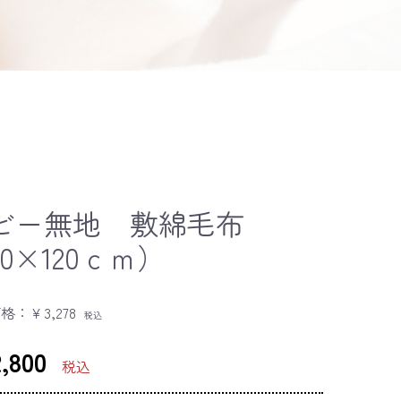
ビー無地 敷綿毛布
0×120ｃｍ）
価格：
￥3,278
税込
,800
税込