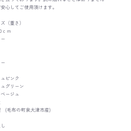
ご安心してご使用頂けます。
イズ（重さ）
120ｃｍ
ラー
ク
ー
ロー
ー
ジュピンク
シュグリーン
ドベージュ
造
 (毛布の町泉大津市産)
通し