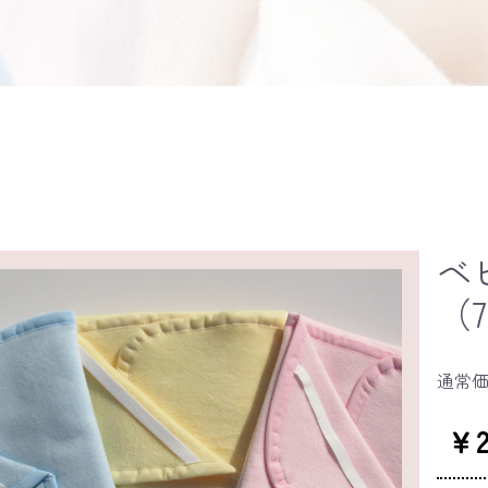
ベ
（7
通常
￥2