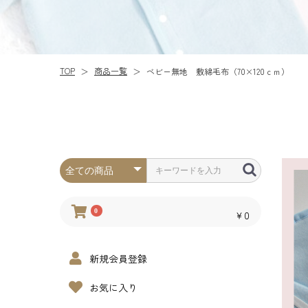
商品一覧
TOP
ベビー無地 敷綿毛布（70×120ｃｍ）
＞
＞
0
￥0
新規会員登録
お気に入り