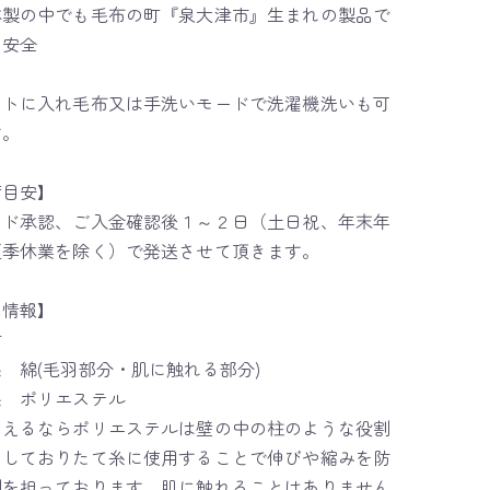
本製の中でも毛布の町『泉大津市』生まれの製品で
・安全
ットに入れ毛布又は手洗いモードで洗濯機洗いも可
す。
荷目安】
ード承認、ご入金確認後１～２日（土日祝、年末年
夏季休業を除く）で発送させて頂きます。
品情報】
材
 綿(毛羽部分・肌に触れる部分)
糸 ポリエステル
例えるならポリエステルは壁の中の柱のような役割
たしておりたて糸に使用することで伸びや縮みを防
割を担っております。肌に触れることはありません