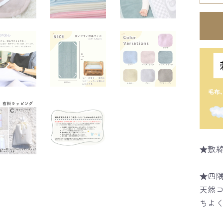
★敷
★四
天然
ちよ