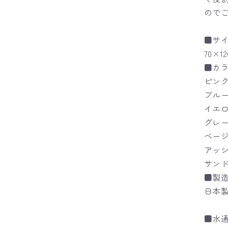
ので
■サ
70×
■カ
ピン
ブル
イエ
グレ
ベー
アッ
サン
■製
日本製
■水