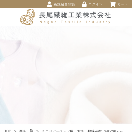
新規会員登録
ログイン
カート
商品一覧
TOP
ミニベビーベッド用 無地 敷綿毛布（60×90ｃｍ）
＞
＞