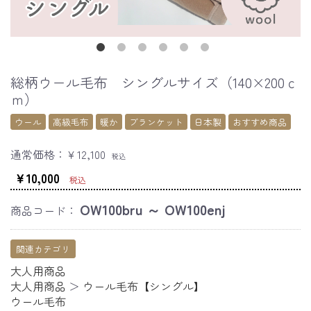
総柄ウール毛布 シングルサイズ（140×200ｃ
ｍ）
ウール
高級毛布
暖か
ブランケット
日本製
おすすめ商品
通常価格：
￥12,100
税込
￥10,000
税込
OW100bru ～ OW100enj
商品コード：
関連カテゴリ
大人用商品
大人用商品
＞
ウール毛布【シングル】
ウール毛布