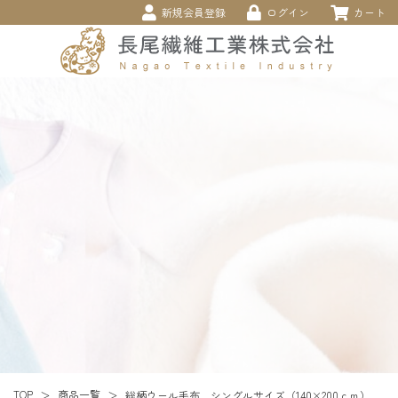
新規会員登録
ログイン
カート
商品一覧
TOP
総柄ウール毛布 シングルサイズ（140×200ｃｍ）
＞
＞