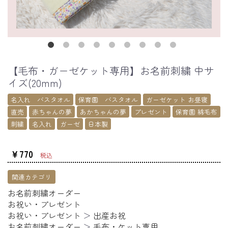
【毛布・ガーゼケット専用】お名前刺繍 中サ
イズ(20mm)
名入れ バスタオル
保育園 バスタオル
ガーゼケット お昼寝
直売
赤ちゃんの夢
あかちゃんの夢
プレゼント
保育園 綿毛布
刺繍
名入れ
ガーゼ
日本製
￥770
税込
関連カテゴリ
お名前刺繍オーダー
お祝い・プレゼント
お祝い・プレゼント
＞
出産お祝
お名前刺繍オーダー
＞
毛布・ケット専用