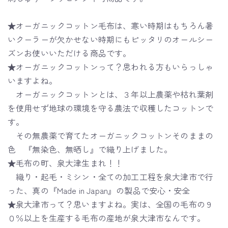
★オーガニックコットン毛布は、寒い時期はもちろん暑
いクーラーが欠かせない時期にもピッタリのオールシー
ズンお使いいただける商品です。
★オーガニックコットンって？思われる方もいらっしゃ
いますよね。
オーガニックコットンとは、３年以上農薬や枯れ葉剤
を使用せず地球の環境を守る農法で収穫したコットンで
す。
その無農薬で育てたオーガニックコットンそのままの
色 『無染色、無晒し』で織り上げました。
★毛布の町、泉大津生まれ！！
織り・起毛・ミシン・全ての加工工程を泉大津市で行
った、真の『Made in Japan』の製品で安心・安全
★泉大津市って？思いますよね。実は、全国の毛布の９
０％以上を生産する毛布の産地が泉大津市なんです。